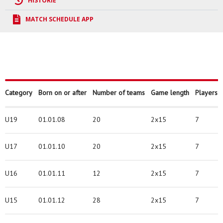
HISTORIE
MATCH SCHEDULE APP
Category
Born on or after
Number of teams
Game length
Players 
U19
01.01.08
20
2x15
7
U17
01.01.10
20
2x15
7
U16
01.01.11
12
2x15
7
U15
01.01.12
28
2x15
7